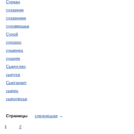
Суркан
сухарник
сухарники
суховершье
Сухой
сухорос
сушенец
сушняк
Сымуглян
сыпуха
Сырганкит
сырец
сыролесье
Страницы
следующая
→
1
2