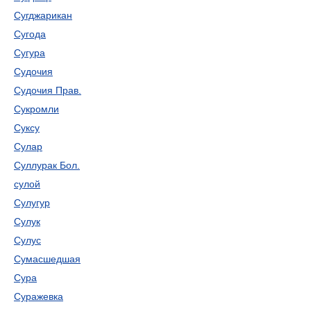
Сугджарикан
Сугода
Сугура
Судочия
Судочия Прав.
Сукромли
Суксу
Сулар
Суллурак Бол.
сулой
Сулугур
Сулук
Сулус
Сумасшедшая
Сура
Суражевка