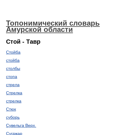
Топонимический словарь
Амурской области
Стой - Тавр
Стойба
стойба
столбы
стопа
стрела
Стрелка
стрелка
Стюк
суборь
Сувельга Верх.
Сугджар